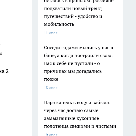
осталось в прошлом: россияне
подхватили новый тренд
путешествий - удобство и
мобильность
11 июля
о
Соседи годами мылись у нас в
а
бане, а когда построили свою,
нас к себе не пустили - о
на 2
причинах мы догадались
позже
13 июля
Пара капель в воду и забыла:
через час достаю самые
замызганные кухонные
полотенца свежими и чистыми
19 июля