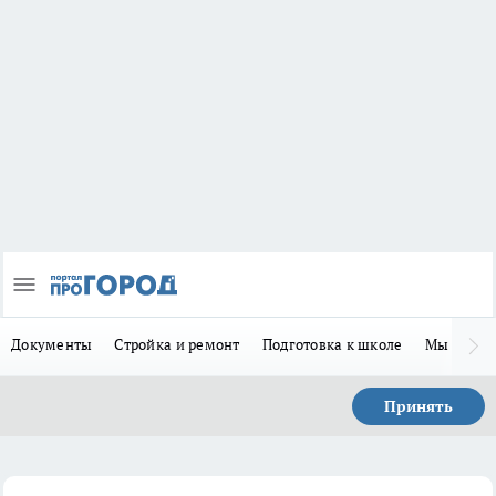
Документы
Стройка и ремонт
Подготовка к школе
Мы в MA
Принять