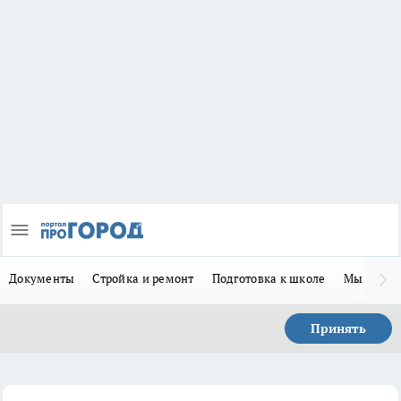
Документы
Стройка и ремонт
Подготовка к школе
Мы в MA
Принять