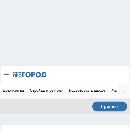
Документы
Стройка и ремонт
Подготовка к школе
Мы в MA
Принять