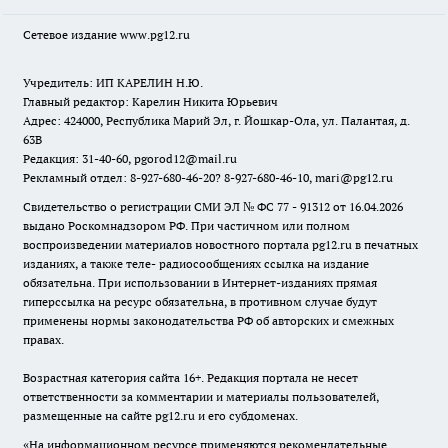
Сетевое издание www.pg12.ru
Учредитель: ИП КАРЕЛИН Н.Ю.
Главный редактор: Карелин Никита Юрьевич
Адрес: 424000, Республика Марий Эл, г. Йошкар-Ола, ул. Палантая, д.
63В
Редакция: 31-40-60, pgorod12@mail.ru
Рекламный отдел: 8-927-680-46-20? 8-927-680-46-10, mari@pg12.ru
Свидетельство о регистрации СМИ ЭЛ № ФС 77 - 91312 от 16.04.2026
выдано Роскомнадзором РФ. При частичном или полном
воспроизведении материалов новостного портала pg12.ru в печатных
изданиях, а также теле- радиосообщениях ссылка на издание
обязательна. При использовании в Интернет-изданиях прямая
гиперссылка на ресурс обязательна, в противном случае будут
применены нормы законодательства РФ об авторских и смежных
правах.
Возрастная категория сайта 16+. Редакция портала не несет
ответственности за комментарии и материалы пользователей,
размещенные на сайте pg12.ru и его субдоменах.
«На информационном ресурсе применяются рекомендательные