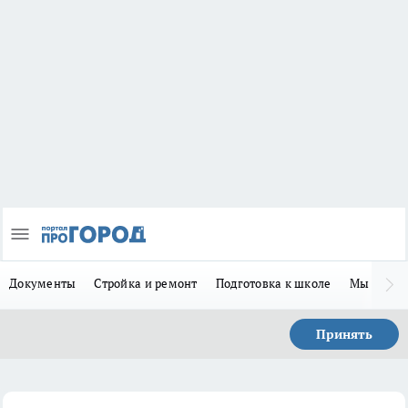
Документы
Стройка и ремонт
Подготовка к школе
Мы в MA
Принять