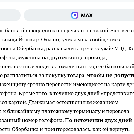
» банка йошкаролинки перевели на чужой счет все 
ельница Йошкар-Олы получила sms-сообщение с
ности Сбербанка, рассказали в пресс-службе МВД. К
ефона, мужчина на другом конце провода,
о неизвестные люди взломали пин-код ее банковско
ю расплатиться за покупку товара.
Чтобы не допуст
л женщину срочно перевести имеющиеся на карте де
фона. Кроме того, в течение двух дней «представит
ься картой. Движимая естественным желанием
а к ближайшему платежному терминалу и перевела
казанный номер телефона.
По истечении двух дней
сти Сбербанка и поинтересовалась, как ей вернуть