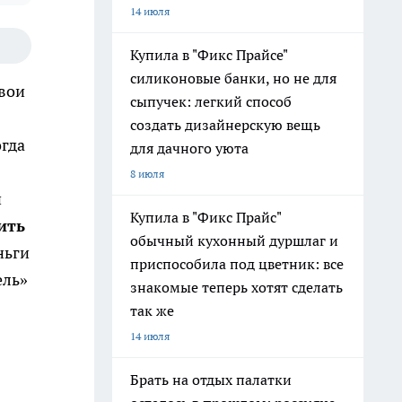
14 июля
Купила в "Фикс Прайсе"
силиконовые банки, но не для
свои
сыпучек: легкий способ
создать дизайнерскую вещь
огда
для дачного уюта
8 июля
й
Купила в "Фикс Прайс"
ить
обычный кухонный дуршлаг и
ньги
приспособила под цветник: все
ель»
знакомые теперь хотят сделать
так же
14 июля
Брать на отдых палатки