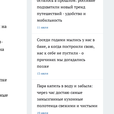
осталось в прошлом: россияне
подхватили новый тренд
путешествий - удобство и
мобильность
 на
11 июля
Соседи годами мылись у нас в
н-
бане, а когда построили свою,
на
нас к себе не пустили - о
причинах мы догадались
позже
13 июля
пке
Пара капель в воду и забыла:
через час достаю самые
вные
замызганные кухонные
полотенца свежими и чистыми
19 июля