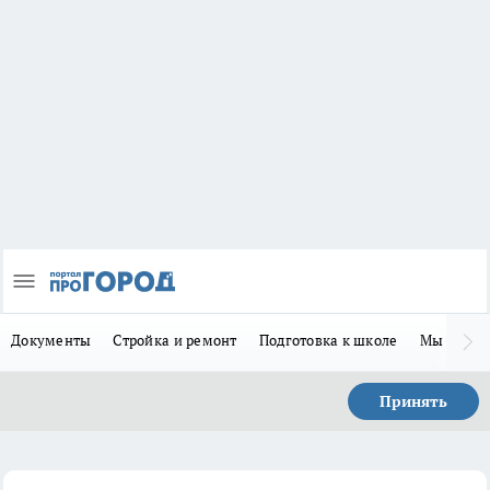
Документы
Стройка и ремонт
Подготовка к школе
Мы в MA
Принять