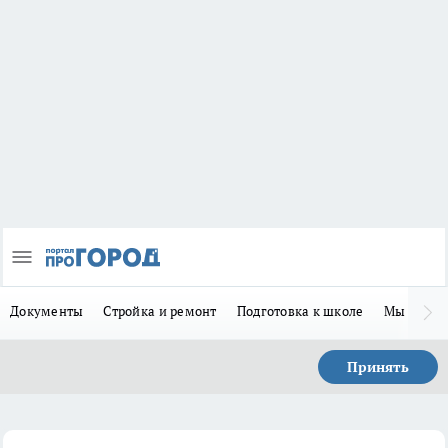
Документы
Стройка и ремонт
Подготовка к школе
Мы в MA
Принять