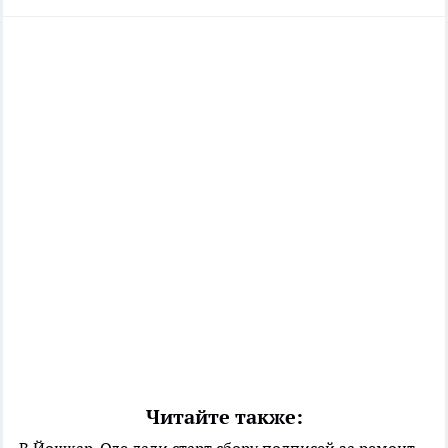
Читайте также:
В Йошкар-Оле дали старт сбору подписей за ремонт