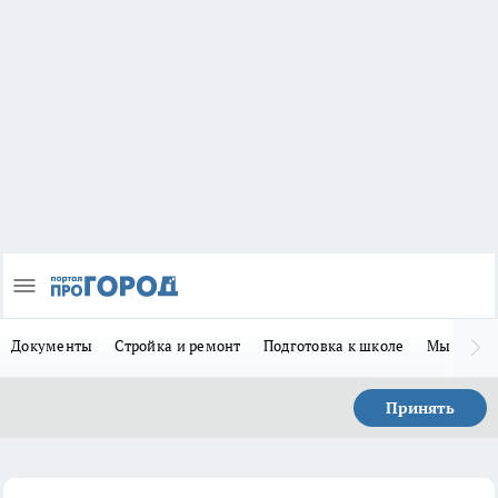
Документы
Стройка и ремонт
Подготовка к школе
Мы в MA
Принять