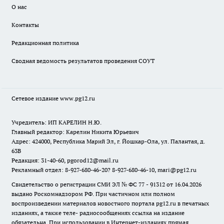
О нас
Контакты
Редакционная политика
Сводная ведомость результатов проведения СОУТ
Сетевое издание www.pg12.ru
Учредитель: ИП КАРЕЛИН Н.Ю.
Главный редактор: Карелин Никита Юрьевич
Адрес: 424000, Республика Марий Эл, г. Йошкар-Ола, ул. Палантая, д.
63В
Редакция: 31-40-60, pgorod12@mail.ru
Рекламный отдел: 8-927-680-46-20? 8-927-680-46-10, mari@pg12.ru
Свидетельство о регистрации СМИ ЭЛ № ФС 77 - 91312 от 16.04.2026
выдано Роскомнадзором РФ. При частичном или полном
воспроизведении материалов новостного портала pg12.ru в печатных
изданиях, а также теле- радиосообщениях ссылка на издание
обязательна. При использовании в Интернет-изданиях прямая