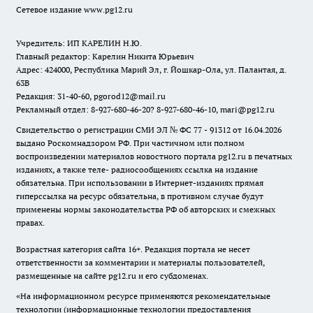
Сетевое издание www.pg12.ru
Учредитель: ИП КАРЕЛИН Н.Ю.
Главный редактор: Карелин Никита Юрьевич
Адрес: 424000, Республика Марий Эл, г. Йошкар-Ола, ул. Палантая, д.
63В
Редакция: 31-40-60, pgorod12@mail.ru
Рекламный отдел: 8-927-680-46-20? 8-927-680-46-10, mari@pg12.ru
Свидетельство о регистрации СМИ ЭЛ № ФС 77 - 91312 от 16.04.2026
выдано Роскомнадзором РФ. При частичном или полном
воспроизведении материалов новостного портала pg12.ru в печатных
изданиях, а также теле- радиосообщениях ссылка на издание
обязательна. При использовании в Интернет-изданиях прямая
гиперссылка на ресурс обязательна, в противном случае будут
применены нормы законодательства РФ об авторских и смежных
правах.
Возрастная категория сайта 16+. Редакция портала не несет
ответственности за комментарии и материалы пользователей,
размещенные на сайте pg12.ru и его субдоменах.
«На информационном ресурсе применяются рекомендательные
технологии (информационные технологии предоставления