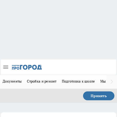
Документы
Стройка и ремонт
Подготовка к школе
Мы в MA
Принять