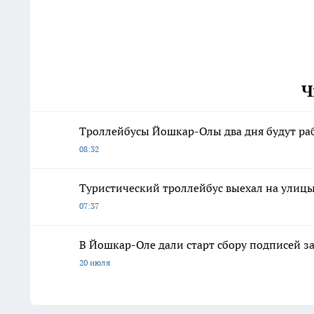
Ч
Троллейбусы Йошкар-Олы два дня будут ра
08:32
Туристический троллейбус выехал на ули
07:37
В Йошкар-Оле дали старт сбору подписей з
20 июля