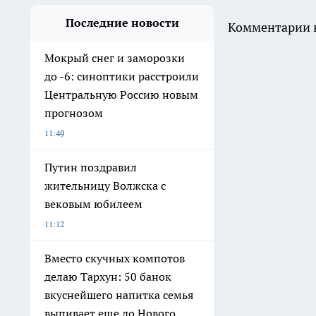
Последние новости
Комментарии н
Мокрый снег и заморозки
до -6: синоптики расстроили
Центральную Россию новым
прогнозом
11:49
Путин поздравил
жительницу Волжска с
вековым юбилеем
11:12
Вместо скучных компотов
делаю Тархун: 50 банок
вкуснейшего напитка семья
выпивает еще до Нового