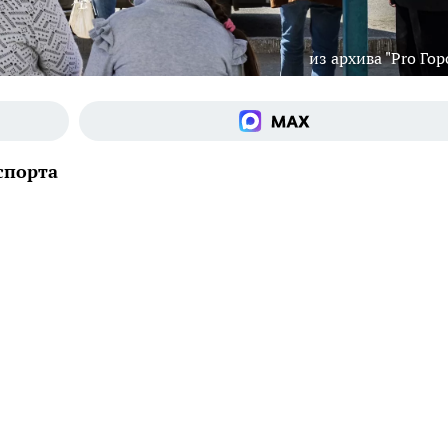
из архива "Pro Гор
спорта