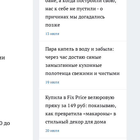
бане, а когда построили свою,
нас к себе не пустили - о
причинах мы догадались
позже
13 июля
Пара капель в воду и забыла:
через час достаю самые
ии
замызганные кухонные
полотенца свежими и чистыми
19 июля
Купила в Fix Price велюровую
пряжу за 149 руб: показываю,
как превратила «макароны» в
стильный декор для дома
0 до
20 июля