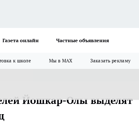
Газета онлайн
Частные объявления
товка к школе
Мы в MAX
Заказать рекламу
елей Йошкар-Олы выделят
щ