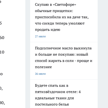
о
Скупаю в «Светофоре»
обычные прищепки:
приспособила их на даче так,
5
что соседи теперь умоляют
продать идею
27 июля
60
Подсолнечное масло выкинула
10
и больше не покупаю: новый
способ жарить в соли - проще и
полезнее
по
26 июля
Будете спать как в
0,
пятизвёздочном отеле: 4
идеальные ткани для
00,
постельного белья