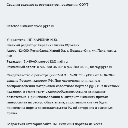
Сводная ведомость результатов проведения СОУТ
Сетевое издание www.pg12.ru
Учредитель: ИП КАРЕЛИН Н.Ю.
Главный редактор: Карелин Никита Юрьевич
Адрес: 424000, Республика Марий Эл, г. Йошкар-Ола, ул. Палантая, д.
63В
Редакция: 31-40-60, pgorod12@mail.ru
Рекламный отдел: 8-927-680-46-20? 8-927-680-46-10, mari@pg12.ru
Свидетельство о регистрации СМИ ЭЛ № ФС 77 - 91312 от 16.04.2026
выдано Роскомнадзором РФ. При частичном или полном
воспроизведении материалов новостного портала pg12.ru в печатных
изданиях, а также теле- радиосообщениях ссылка на издание
обязательна. При использовании в Интернет-изданиях прямая
гиперссылка на ресурс обязательна, в противном случае будут
применены нормы законодательства РФ об авторских и смежных
правах.
Возрастная категория сайта 16+. Редакция портала не несет