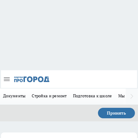
Документы
Стройка и ремонт
Подготовка к школе
Мы в MA
Принять