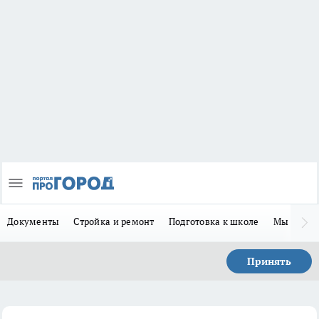
Документы
Стройка и ремонт
Подготовка к школе
Мы в MA
Принять