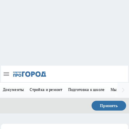
Документы
Стройка и ремонт
Подготовка к школе
Мы в MA
Принять