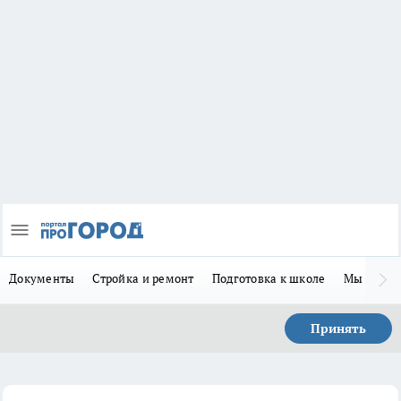
Документы
Стройка и ремонт
Подготовка к школе
Мы в MA
Принять