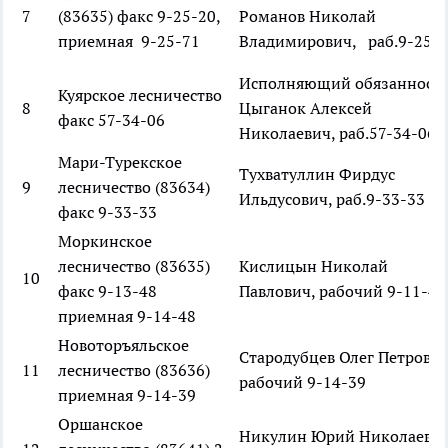
7
(83635) факс 9-25-20,
Романов Николай
приемная 9-25-71
Владимирович, раб.9-25-
Исполняющий обязанност
Куярское лесничество
8
Цыганок Алексей
факс 57-34-06
Николаевич, раб.57-34-06
Мари-Турекское
Тухватуллин Фирдус
9
лесничество (83634)
Ильдусович, раб.9-33-33
факс 9-33-33
Моркинское
лесничество (83635)
Кислицын Николай
10
факс 9-13-48
Павлович, рабочий 9-11-48
приемная 9-14-48
Новоторъяльское
Стародубцев Олег Петрови
11
лесничество (83636)
рабочий 9-14-39
приемная 9-14-39
Оршанское
Никулин Юрий Николаеви