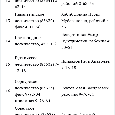
12
лесничество (83641) 2-
рабочий 2-63-23
63-14
Параньгинское
Хабибуллина Нурия
13
лесничество (83639)
Мубараковна, рабочий 4-11
факс 4-11-36
36
Бедертдинов Эмир
Пригородное
14
Нуртдинович, рабочий 42-
лесничество, 42-50-51
50-51
Руткинское
Привалов Петр Анатольеви
15
лесничество (83632) 7-
7-13-18
13-18
Сернурское
лесничество (83633)
Гнутов Иван Васильевич
16
факс 9-72-04
рабочий 9-76-64
приемная 9-76-64
Советское
лесничество (83638)
Антипов Алексей