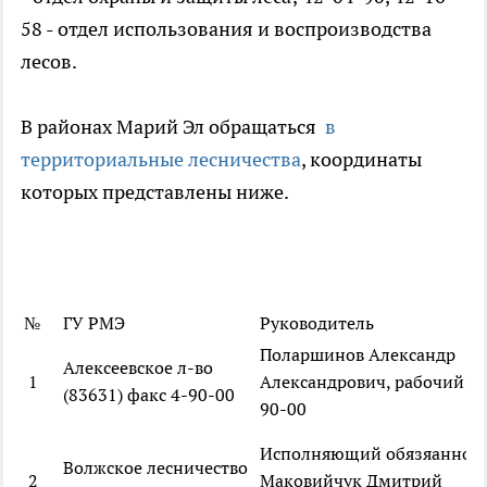
58 - отдел использования и воспроизводства
лесов.
В районах Марий Эл обращаться
в
территориальные лесничества
, координаты
которых представлены ниже.
№
ГУ РМЭ
Руководитель
Поларшинов Александр
Алексеевское л-во
1
Александрович, рабочий 4-
(83631) факс 4-90-00
90-00
Исполняющий обязяаннос
Волжское лесничество
2
Маковийчук Дмитрий