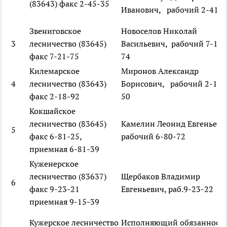
(83643) факс 2-45-35
Иванович, рабочий 2-41-1
Звениговское
Новоселов Николай
3
лесничество (83645)
Васильевич, рабочий 7-11-
факс 7-21-75
74
Килемарское
Миронов Александр
4
лесничество (83643)
Борисович, рабочий 2-15-
факс 2-18-92
50
Кокшайское
лесничество (83645)
Камелин Леонид Евгеньеви
5
факс 6-81-25,
рабочий 6-80-72
приемная 6-81-39
Куженерское
лесничество (83637)
Щербаков Владимир
6
факс 9-23-21
Евгеньевич, раб.9-23-22
приемная 9-15-39
Кужерское лесничество
Исполняющий обязанност