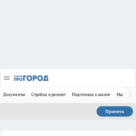
Документы
Стройка и ремонт
Подготовка к школе
Мы в MA
Принять