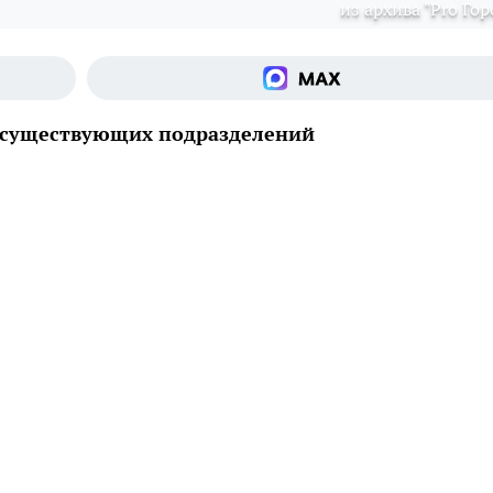
из архива "Pro Гор
е существующих подразделений