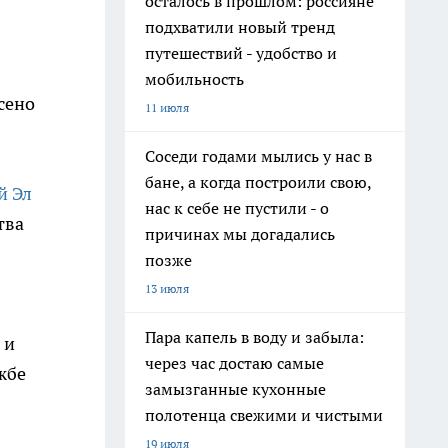
осталось в прошлом: россияне
подхватили новый тренд
путешествий - удобство и
мобильность
сено
11 июля
Соседи годами мылись у нас в
бане, а когда построили свою,
й Эл
нас к себе не пустили - о
тва
причинах мы догадались
позже
13 июля
Пара капель в воду и забыла:
 и
через час достаю самые
жбе
замызганные кухонные
полотенца свежими и чистыми
19 июля