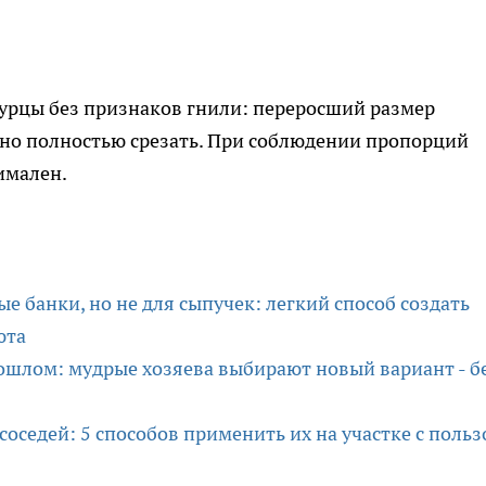
гурцы без признаков гнили: переросший размер
жно полностью срезать. При соблюдении пропорций
имален.
е банки, но не для сыпучек: легкий способ создать
юта
ошлом: мудрые хозяева выбирают новый вариант - б
оседей: 5 способов применить их на участке с польз