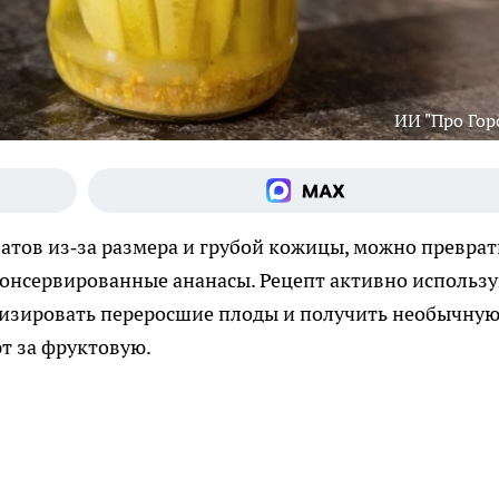
ИИ "Про Гор
латов из‑за размера и грубой кожицы, можно преврат
консервированные ананасы. Рецепт активно использ
илизировать переросшие плоды и получить необычну
ют за фруктовую.