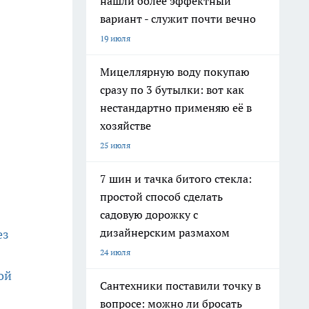
нашли более эффектный
вариант - служит почти вечно
19 июля
Мицеллярную воду покупаю
сразу по 3 бутылки: вот как
нестандартно применяю её в
хозяйстве
25 июля
7 шин и тачка битого стекла:
простой способ сделать
садовую дорожку с
дизайнерским размахом
ез
24 июля
ой
Сантехники поставили точку в
вопросе: можно ли бросать