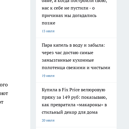
бане, а когда построили свою,
нас к себе не пустили - о
причинах мы догадались
позже
13 июля
Пара капель в воду и забыла:
через час достаю самые
замызганные кухонные
полотенца свежими и чистыми
19 июля
ого
Купила в Fix Price велюровую
моют
пряжу за 149 руб: показываю,
ют
как превратила «макароны» в
стильный декор для дома
20 июля