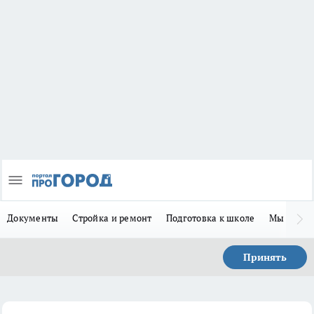
Документы
Стройка и ремонт
Подготовка к школе
Мы в MA
Принять