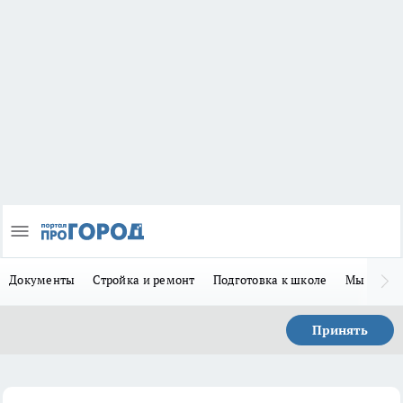
Документы
Стройка и ремонт
Подготовка к школе
Мы в MA
Принять