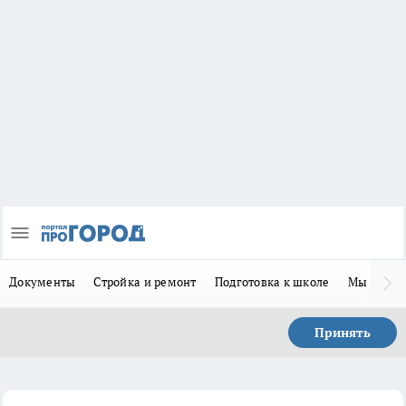
Документы
Стройка и ремонт
Подготовка к школе
Мы в MA
Принять