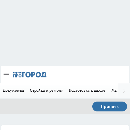
Документы
Стройка и ремонт
Подготовка к школе
Мы в MA
Принять