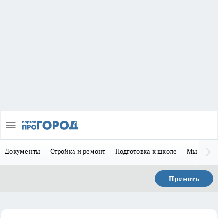
Документы
Стройка и ремонт
Подготовка к школе
Мы в MA
Принять