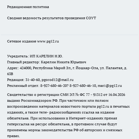
Редакционная политика
Сводная ведомость результатов проведения СОУТ
Сетевое издание www.pg12.ru
Учредитель: ИП КАРЕЛИН Н.Ю.
Главный редактор: Карелин Никита Юрьевич
Адрес: 424000, Республика Марий Эл, г. Йошкар-Ола, ул. Палантая, д.
63В
Редакция: 31-40-60, pgorod12@mail.ru
Рекламный отдел: 8-927-680-46-20? 8-927-680-46-10, mari@pg12.ru
Свидетельство о регистрации СМИ ЭЛ № ФС 77 - 91312 от 16.04.2026
выдано Роскомнадзором РФ. При частичном или полном
воспроизведении материалов новостного портала pg12.ru в печатных
изданиях, а также теле- радиосообщениях ссылка на издание
обязательна. При использовании в Интернет-изданиях прямая
гиперссылка на ресурс обязательна, в противном случае будут
применены нормы законодательства РФ об авторских и смежных
правах.