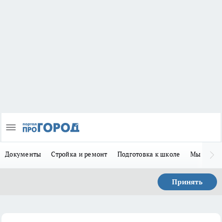
Документы
Стройка и ремонт
Подготовка к школе
Мы в MA
Принять