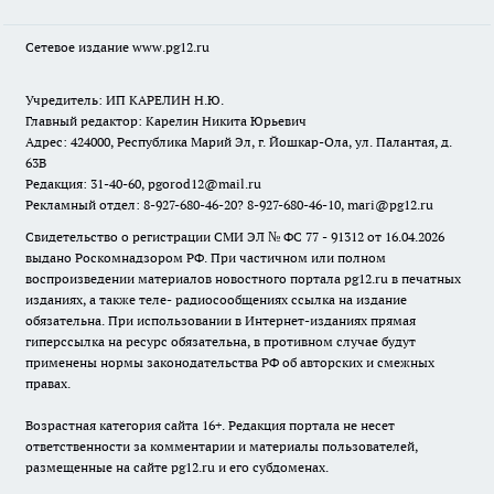
Сетевое издание www.pg12.ru
Учредитель: ИП КАРЕЛИН Н.Ю.
Главный редактор: Карелин Никита Юрьевич
Адрес: 424000, Республика Марий Эл, г. Йошкар-Ола, ул. Палантая, д.
63В
Редакция: 31-40-60, pgorod12@mail.ru
Рекламный отдел: 8-927-680-46-20? 8-927-680-46-10, mari@pg12.ru
Свидетельство о регистрации СМИ ЭЛ № ФС 77 - 91312 от 16.04.2026
выдано Роскомнадзором РФ. При частичном или полном
воспроизведении материалов новостного портала pg12.ru в печатных
изданиях, а также теле- радиосообщениях ссылка на издание
обязательна. При использовании в Интернет-изданиях прямая
гиперссылка на ресурс обязательна, в противном случае будут
применены нормы законодательства РФ об авторских и смежных
правах.
Возрастная категория сайта 16+. Редакция портала не несет
ответственности за комментарии и материалы пользователей,
размещенные на сайте pg12.ru и его субдоменах.