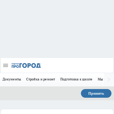
Документы
Стройка и ремонт
Подготовка к школе
Мы в MA
Принять