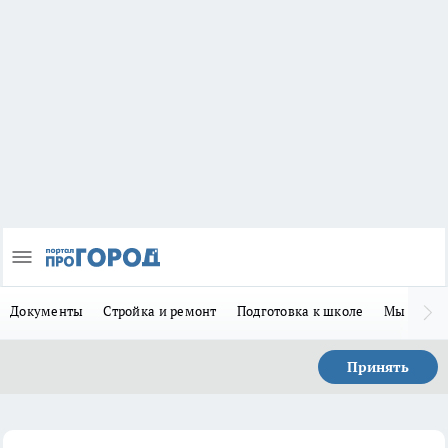
Документы
Стройка и ремонт
Подготовка к школе
Мы в MA
Принять