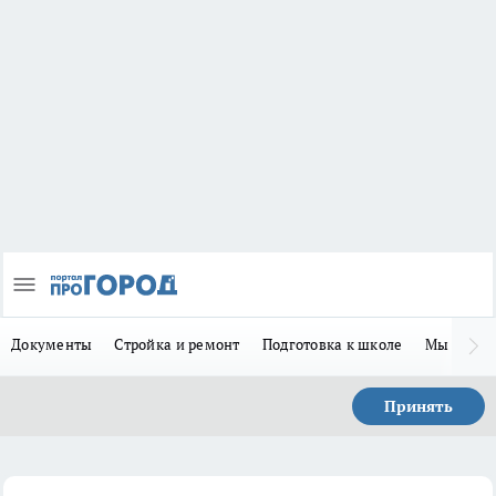
Документы
Стройка и ремонт
Подготовка к школе
Мы в MA
Принять