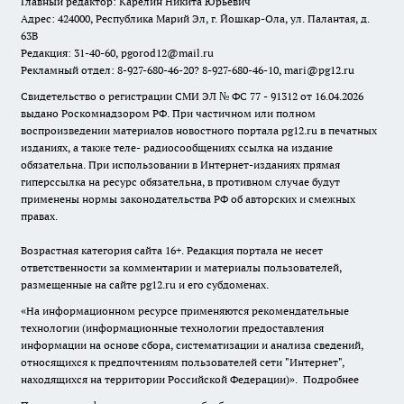
Главный редактор: Карелин Никита Юрьевич
Адрес: 424000, Республика Марий Эл, г. Йошкар-Ола, ул. Палантая, д.
63В
Редакция: 31-40-60, pgorod12@mail.ru
Рекламный отдел: 8-927-680-46-20? 8-927-680-46-10, mari@pg12.ru
Свидетельство о регистрации СМИ ЭЛ № ФС 77 - 91312 от 16.04.2026
выдано Роскомнадзором РФ. При частичном или полном
воспроизведении материалов новостного портала pg12.ru в печатных
изданиях, а также теле- радиосообщениях ссылка на издание
обязательна. При использовании в Интернет-изданиях прямая
гиперссылка на ресурс обязательна, в противном случае будут
применены нормы законодательства РФ об авторских и смежных
правах.
Возрастная категория сайта 16+. Редакция портала не несет
ответственности за комментарии и материалы пользователей,
размещенные на сайте pg12.ru и его субдоменах.
«На информационном ресурсе применяются рекомендательные
технологии (информационные технологии предоставления
информации на основе сбора, систематизации и анализа сведений,
относящихся к предпочтениям пользователей сети "Интернет",
находящихся на территории Российской Федерации)».
Подробнее