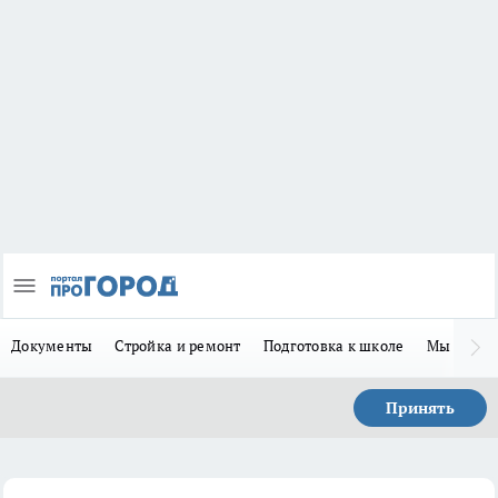
Документы
Стройка и ремонт
Подготовка к школе
Мы в MA
Принять