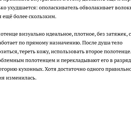
ько ухудшается: ополаскиватель обволакивает волок
я ещё более скользким.
отенце визуально идеальное, плотное, без затяжек, с
работает по прямому назначению. После душа тело
зиться, тереть кожу, использовать второе полотенце
облемным полотенцем и перекладывают его в разряд
егорию кухонных. Хотя достаточно одного правильн
ия изменилась.