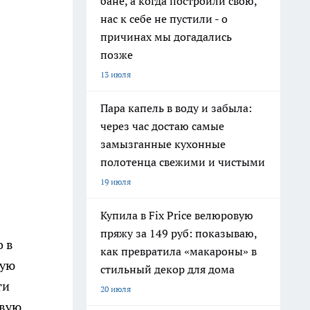
бане, а когда построили свою,
нас к себе не пустили - о
причинах мы догадались
позже
13 июля
Пара капель в воду и забыла:
через час достаю самые
замызганные кухонные
полотенца свежими и чистыми
19 июля
Купила в Fix Price велюровую
пряжу за 149 руб: показываю,
о в
как превратила «макароны» в
ную
стильный декор для дома
ти
20 июля
рвую