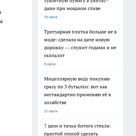
туалетную бумагу в унитаз -
даже при мощном сливе
ю
29 июля
а
Тротуарная плитка больше не в
моде: сделала на даче новую
дорожку — служит годами и не
скользит
9 июля
Мицеллярную воду покупаю
сразу по 3 бутылки: вот как
нестандартно применяю её в
хозяйстве
25 июля
7 шин и тачка битого стекла:
простой способ сделать