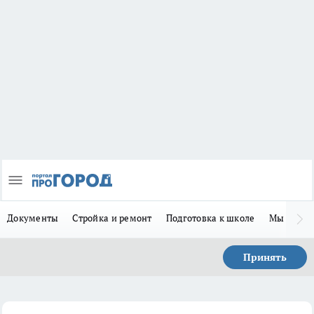
Документы
Стройка и ремонт
Подготовка к школе
Мы в MA
Принять