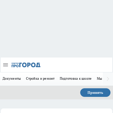
Документы
Стройка и ремонт
Подготовка к школе
Мы в MA
Принять