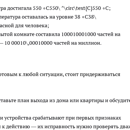
а достигала 550 ∘C550\ ^\circ\text{C}550 ∘C;
пература оставалась на уровне 38 ∘C38\
пасной для человека;
рытой комнате составила 100010001000 частей на
 — 10 00010\,00010000 частей на миллион.
отовым к любой ситуации, стоит придерживаться
оставьте план выхода из дома или квартиры и обсудит
ти устройства срабатывают при первых признаках
 к действию — их исправность нужно проверять дв