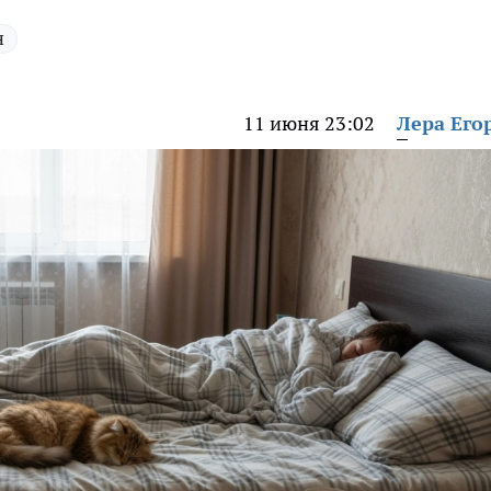
н
11 июня 23:02
Лера Его