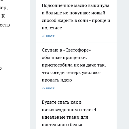
Подсолнечное масло выкинула
ер,
и больше не покупаю: новый
 К
способ жарить в соли - проще и
еств
полезнее
26 июля
Скупаю в «Светофоре»
обычные прищепки:
приспособила их на даче так,
о
что соседи теперь умоляют
продать идею
27 июля
Будете спать как в
пятизвёздочном отеле: 4
идеальные ткани для
постельного белья