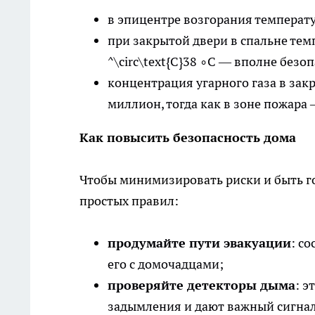
в эпицентре возгорания температур
при закрытой двери в спальне тем
^\circ\text{C}38 ∘C — вполне безо
концентрация угарного газа в зак
миллион, тогда как в зоне пожара
Как повысить безопасность дома
Чтобы минимизировать риски и быть г
простых правил:
продумайте пути эвакуации
: с
его с домочадцами;
проверяйте детекторы дыма
: э
задымления и дают важный сигнал