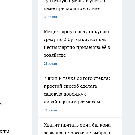
туалетную бумагу в унитаз -
даже при мощном сливе
29 июля
Мицеллярную воду покупаю
сразу по 3 бутылки: вот как
нестандартно применяю её в
хозяйстве
25 июля
7 шин и тачка битого стекла:
простой способ сделать
садовую дорожку с
дизайнерским размахом
е
24 июля
Хватит прятать окна балкона
ажды
за жалюзи: россияне выбрали