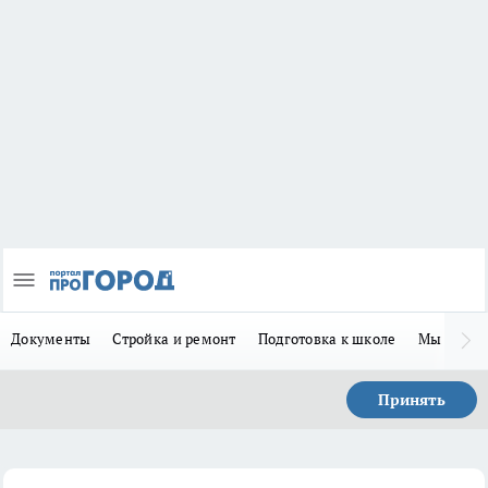
Документы
Стройка и ремонт
Подготовка к школе
Мы в MA
Принять