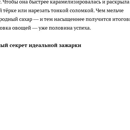
т. Чтобы она быстрее карамелизировалась и раскрыла
ой тёрке или нарезать тонкой соломкой. Чем мельче
иродный сахар — и тем насыщеннее получится итого
товка овощей — уже половина успеха.
ный секрет идеальной зажарки