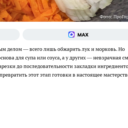
Фото: ПроГо
м делом — всего лишь обжарить лук и морковь. Но
нова для супа или соуса, а у других — невзрачная с
нарезки до последовательности закладки ингредиенто
 превратить этот этап готовки в настоящее мастерств