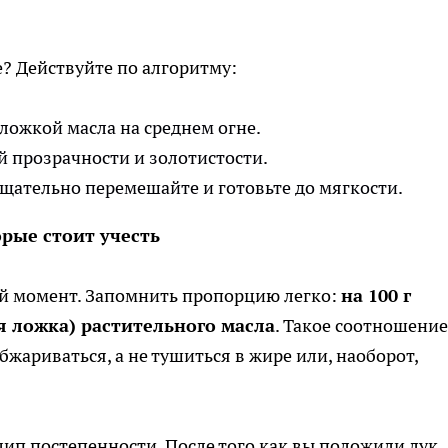
е? Действуйте по алгоритму:
 ложкой масла на среднем огне.
й прозрачности и золотистости.
 тщательно перемешайте и готовьте до мягкости.
орые стоит учесть
й момент. Запомнить пропорцию легко:
на 100 г
я ложка) растительного масла
. Такое соотношение
бжариваться, а не тушиться в жире или, наоборот,
нцип постепенности. После того как вы положили лук,