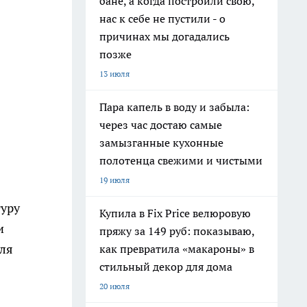
бане, а когда построили свою,
нас к себе не пустили - о
причинах мы догадались
позже
13 июля
Пара капель в воду и забыла:
через час достаю самые
замызганные кухонные
полотенца свежими и чистыми
19 июля
туру
Купила в Fix Price велюровую
и
пряжу за 149 руб: показываю,
для
как превратила «макароны» в
стильный декор для дома
20 июля