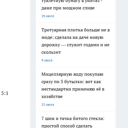
туалетную бумагу в унитаз -
даже при мощном сливе
29 июля
Тротуарная плитка больше не в
моде: сделала на даче новую
дорожку — служит годами и не
скользит
9 июля
Мицеллярную воду покупаю
сразу по 3 бутылки: вот как
нестандартно применяю её в
 5:1
хозяйстве
25 июля
7 шин и тачка битого стекла:
простой способ сделать