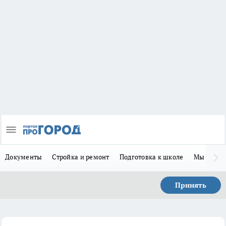
Документы
Стройка и ремонт
Подготовка к школе
Мы в MA
Принять