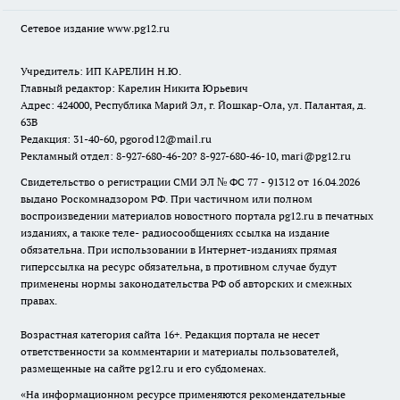
Сетевое издание www.pg12.ru
Учредитель: ИП КАРЕЛИН Н.Ю.
Главный редактор: Карелин Никита Юрьевич
Адрес: 424000, Республика Марий Эл, г. Йошкар-Ола, ул. Палантая, д.
63В
Редакция: 31-40-60, pgorod12@mail.ru
Рекламный отдел: 8-927-680-46-20? 8-927-680-46-10, mari@pg12.ru
Свидетельство о регистрации СМИ ЭЛ № ФС 77 - 91312 от 16.04.2026
выдано Роскомнадзором РФ. При частичном или полном
воспроизведении материалов новостного портала pg12.ru в печатных
изданиях, а также теле- радиосообщениях ссылка на издание
обязательна. При использовании в Интернет-изданиях прямая
гиперссылка на ресурс обязательна, в противном случае будут
применены нормы законодательства РФ об авторских и смежных
правах.
Возрастная категория сайта 16+. Редакция портала не несет
ответственности за комментарии и материалы пользователей,
размещенные на сайте pg12.ru и его субдоменах.
«На информационном ресурсе применяются рекомендательные