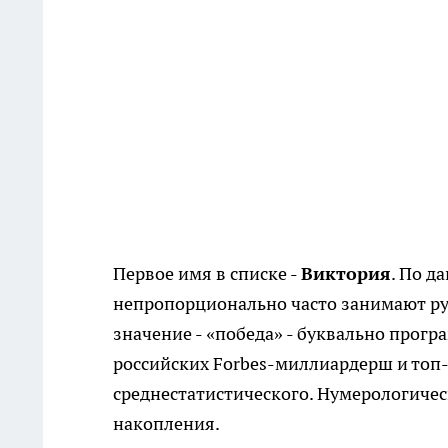
Первое имя в списке -
Виктория
. По д
непропорционально часто занимают р
значение - «победа» - буквально прог
российских Forbes-миллиардерш и топ-
среднестатистического. Нумерологическ
накопления.