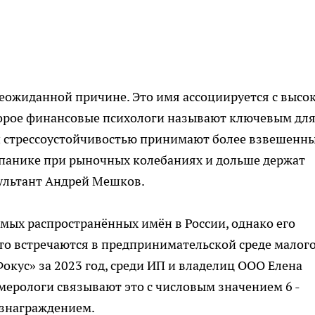
еожиданной причине. Это имя ассоциируется с высо
оторое финансовые психологи называют ключевым дл
й стрессоустойчивостью принимают более взвешенн
панике при рыночных колебаниях и дольше держат
сультант Андрей Мешков.
самых распространённых имён в России, однако его
о встречаются в предпринимательской среде малого
окус» за 2023 год, среди ИП и владелиц ООО Елена
умерологи связывают это с числовым значением 6 -
ознаграждением.