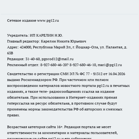
Сетевое издание www.pg12.ru
Учредитель: ИП КАРЕЛИН Н.Ю.
Главный редактор: Карелин Никита Юрьевич
Адрес: 424000, Республика Марий Эл, г. Йошкар-Ола, ул. Палантая, д.
63В
Редакция: 31-40-60, pgorod12@mail.ru
Рекламный отдел: 8-927-680-46-20? 8-927-680-46-10, mari@pg12.ru
Свидетельство о регистрации СМИ ЭЛ № ФС 77 - 91312 от 16.04.2026
выдано Роскомнадзором РФ. При частичном или полном
воспроизведении материалов новостного портала pg12.ru в печатных
изданиях, а также теле- радиосообщениях ссылка на издание
обязательна. При использовании в Интернет-изданиях прямая
гиперссылка на ресурс обязательна, в противном случае будут
применены нормы законодательства РФ об авторских и смежных
правах.
Возрастная категория сайта 16+. Редакция портала не несет
ответственности за комментарии и материалы пользователей,
размещенные на сайте pg12.ru и его субдоменах.