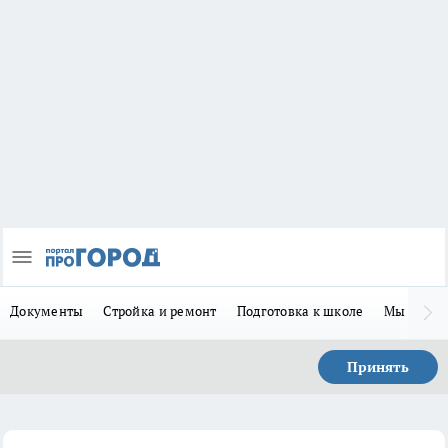
Документы
Стройка и ремонт
Подготовка к школе
Мы в MA
Принять