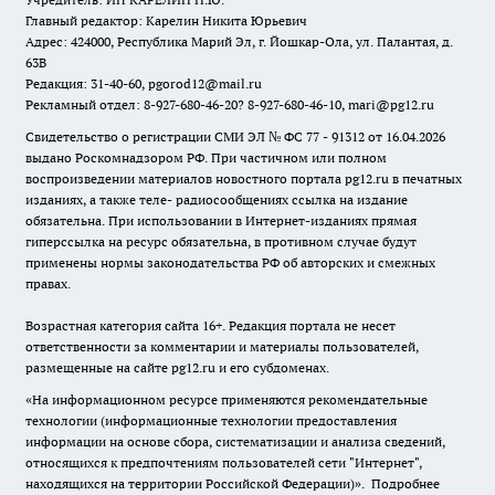
Главный редактор: Карелин Никита Юрьевич
Адрес: 424000, Республика Марий Эл, г. Йошкар-Ола, ул. Палантая, д.
63В
Редакция: 31-40-60, pgorod12@mail.ru
Рекламный отдел: 8-927-680-46-20? 8-927-680-46-10, mari@pg12.ru
Свидетельство о регистрации СМИ ЭЛ № ФС 77 - 91312 от 16.04.2026
выдано Роскомнадзором РФ. При частичном или полном
воспроизведении материалов новостного портала pg12.ru в печатных
изданиях, а также теле- радиосообщениях ссылка на издание
обязательна. При использовании в Интернет-изданиях прямая
гиперссылка на ресурс обязательна, в противном случае будут
применены нормы законодательства РФ об авторских и смежных
правах.
Возрастная категория сайта 16+. Редакция портала не несет
ответственности за комментарии и материалы пользователей,
размещенные на сайте pg12.ru и его субдоменах.
«На информационном ресурсе применяются рекомендательные
технологии (информационные технологии предоставления
информации на основе сбора, систематизации и анализа сведений,
относящихся к предпочтениям пользователей сети "Интернет",
находящихся на территории Российской Федерации)».
Подробнее