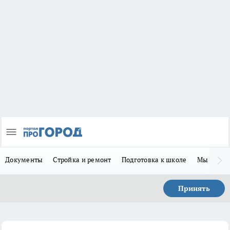
Документы
Стройка и ремонт
Подготовка к школе
Мы в MA
Принять