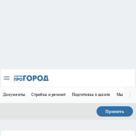
Документы
Стройка и ремонт
Подготовка к школе
Мы в MA
Принять