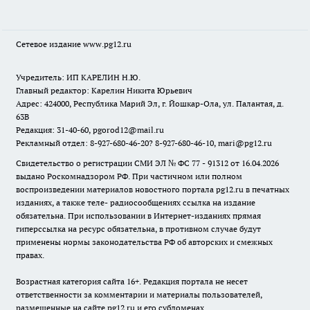
Сетевое издание www.pg12.ru
Учредитель: ИП КАРЕЛИН Н.Ю.
Главный редактор: Карелин Никита Юрьевич
Адрес: 424000, Республика Марий Эл, г. Йошкар-Ола, ул. Палантая, д.
63В
Редакция: 31-40-60, pgorod12@mail.ru
Рекламный отдел: 8-927-680-46-20? 8-927-680-46-10, mari@pg12.ru
Свидетельство о регистрации СМИ ЭЛ № ФС 77 - 91312 от 16.04.2026
выдано Роскомнадзором РФ. При частичном или полном
воспроизведении материалов новостного портала pg12.ru в печатных
изданиях, а также теле- радиосообщениях ссылка на издание
обязательна. При использовании в Интернет-изданиях прямая
гиперссылка на ресурс обязательна, в противном случае будут
применены нормы законодательства РФ об авторских и смежных
правах.
Возрастная категория сайта 16+. Редакция портала не несет
ответственности за комментарии и материалы пользователей,
размещенные на сайте pg12.ru и его субдоменах.