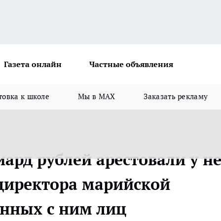
Газета онлайн
Частные объявления
товка к школе
Мы в MAX
Заказать рекламу
ард рублей арестовали у н
директора марийской
нных с ним лиц