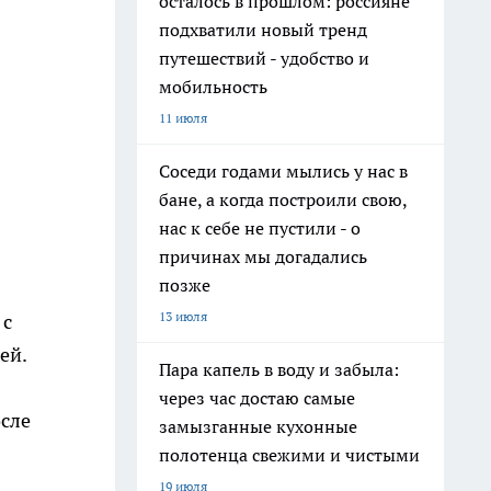
осталось в прошлом: россияне
подхватили новый тренд
путешествий - удобство и
мобильность
11 июля
Соседи годами мылись у нас в
бане, а когда построили свою,
нас к себе не пустили - о
причинах мы догадались
позже
13 июля
 с
ей.
Пара капель в воду и забыла:
через час достаю самые
осле
замызганные кухонные
полотенца свежими и чистыми
19 июля