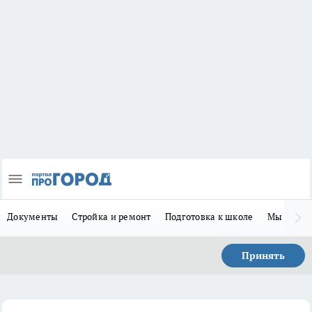
Документы
Стройка и ремонт
Подготовка к школе
Мы в MA
Принять