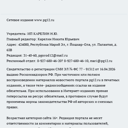
Сетевое издание www.pg12.ru
Учредитель: ИП КАРЕЛИН Н.Ю.
Главный редактор: Карелин Никита Юрьевич
Адрес: 424000, Республика Марий Эл, г. Йошкар-Ола, ул. Палантая, д.
63В
Редакция: 31-40-60, pgorod12@mail.ru
Рекламный отдел: 8-927-680-46-20? 8-927-680-46-10, mari@pg12.ru
Свидетельство о регистрации СМИ ЭЛ № ФС 77 - 91312 от 16.04.2026
выдано Роскомнадзором РФ. При частичном или полном
воспроизведении материалов новостного портала pg12.ru в печатных
изданиях, а также теле- радиосообщениях ссылка на издание
обязательна. При использовании в Интернет-изданиях прямая
гиперссылка на ресурс обязательна, в противном случае будут
применены нормы законодательства РФ об авторских и смежных
правах.
Возрастная категория сайта 16+. Редакция портала не несет
ответственности за комментарии и материалы пользователей,