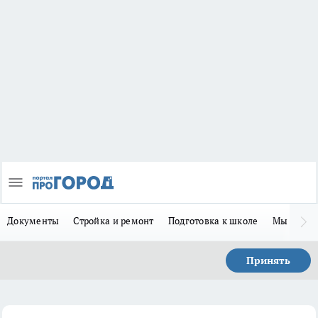
Документы
Стройка и ремонт
Подготовка к школе
Мы в MA
Принять