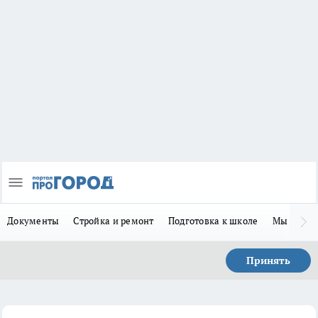
Документы
Стройка и ремонт
Подготовка к школе
Мы в MA
Принять