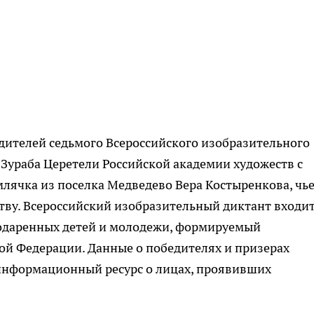
дителей седьмого Всероссийского изобразительного
в Зураба Церетели Российской академии художеств с
млячка из поселка Медведево Вера Костыренкова, чь
тву. Всероссийский изобразительный диктант входит
даренных детей и молодежи, формируемый
й Федерации. Данные о победителях и призерах
 информационный ресурс о лицах, проявивших