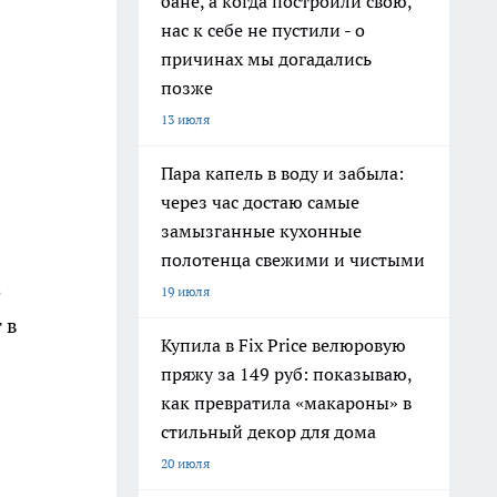
бане, а когда построили свою,
нас к себе не пустили - о
причинах мы догадались
позже
13 июля
Пара капель в воду и забыла:
через час достаю самые
замызганные кухонные
полотенца свежими и чистыми
е
19 июля
 в
Купила в Fix Price велюровую
пряжу за 149 руб: показываю,
как превратила «макароны» в
стильный декор для дома
20 июля