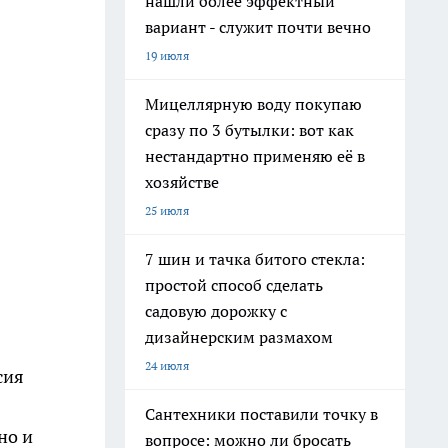
нашли более эффектный
вариант - служит почти вечно
19 июля
Мицеллярную воду покупаю
сразу по 3 бутылки: вот как
нестандартно применяю её в
хозяйстве
25 июля
7 шин и тачка битого стекла:
простой способ сделать
садовую дорожку с
дизайнерским размахом
24 июля
сия
Сантехники поставили точку в
но и
вопросе: можно ли бросать