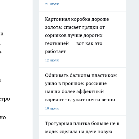
21 июля
Картонная коробка дороже
золота: спасает грядки от
на
сорняков лучше дорогих
а
геотканей — вот как это
работает
е
12 июля
Обшивать балконы пластиком
м
ушло в прошлое: россияне
нашли более эффектный
стро
вариант - служит почти вечно
19 июля
ьно
Тротуарная плитка больше не в
моде: сделала на даче новую