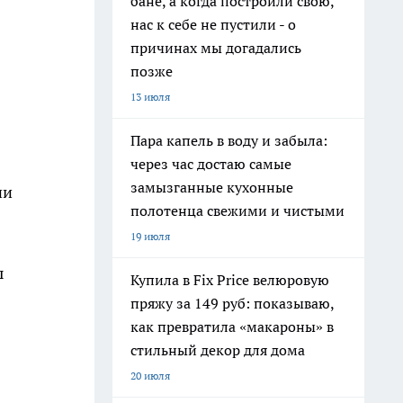
бане, а когда построили свою,
нас к себе не пустили - о
причинах мы догадались
позже
13 июля
Пара капель в воду и забыла:
через час достаю самые
замызганные кухонные
ни
полотенца свежими и чистыми
19 июля
ы
Купила в Fix Price велюровую
пряжу за 149 руб: показываю,
как превратила «макароны» в
стильный декор для дома
20 июля