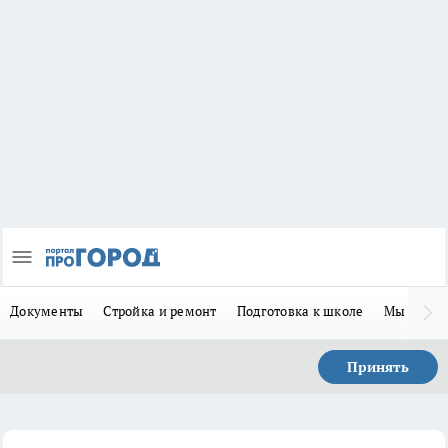
Документы
Стройка и ремонт
Подготовка к школе
Мы в MA
Принять