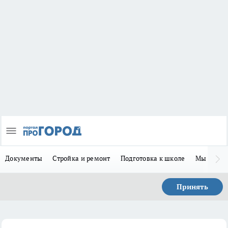
Документы
Стройка и ремонт
Подготовка к школе
Мы в MA
Принять