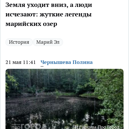
Земля уходит вниз, а люди
исчезают: жуткие легенды
марийских озер
История
Марий Эл
21 мая 11:41
Чернышева Полина
Из архива Про Город