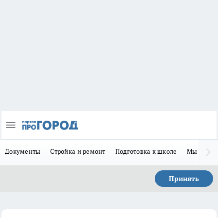
Документы
Стройка и ремонт
Подготовка к школе
Мы в MA
Принять