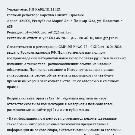
Учредитель: ИП КАРЕЛИН Н.Ю.
Главный редактор: Карелин Никита Юрьевич
Адрес: 424000, Республика Марий Эл, г. Йошкар-Ола, ул. Палантая, д.
63В
Редакция: 31-40-60, pgorod12@mail.ru
Рекламный отдел: 8-927-680-46-20? 8-927-680-46-10, mari@pg12.ru
Свидетельство о регистрации СМИ ЭЛ № ФС 77 - 91312 от 16.04.2026
выдано Роскомнадзором РФ. При частичном или полном
воспроизведении материалов новостного портала pg12.ru в печатных
изданиях, а также теле- радиосообщениях ссылка на издание
обязательна. При использовании в Интернет-изданиях прямая
гиперссылка на ресурс обязательна, в противном случае будут
применены нормы законодательства РФ об авторских и смежных
правах.
Возрастная категория сайта 16+. Редакция портала не несет
ответственности за комментарии и материалы пользователей,
размещенные на сайте pg12.ru и его субдоменах.
«На информационном ресурсе применяются рекомендательные
технологии (информационные технологии предоставления
информации на основе сбора, систематизации и анализа сведений,