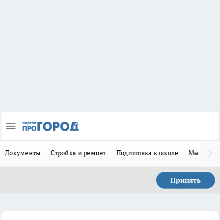
Документы
Стройка и ремонт
Подготовка к школе
Мы в MA
Принять