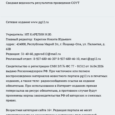
Сводная ведомость результатов проведения СОУТ
Сетевое издание www.pg12.ru
Учредитель: ИП КАРЕЛИН Н.Ю.
Главный редактор: Карелин Никита Юрьевич
Адрес: 424000, Республика Марий Эл, г. Йошкар-Ола, ул. Палантая, д.
63В
Редакция: 31-40-60, pgorod12@mail.ru
Рекламный отдел: 8-927-680-46-20? 8-927-680-46-10, mari@pg12.ru
Свидетельство о регистрации СМИ ЭЛ № ФС 77 - 91312 от 16.04.2026
выдано Роскомнадзором РФ. При частичном или полном
воспроизведении материалов новостного портала pg12.ru в печатных
изданиях, а также теле- радиосообщениях ссылка на издание
обязательна. При использовании в Интернет-изданиях прямая
гиперссылка на ресурс обязательна, в противном случае будут
применены нормы законодательства РФ об авторских и смежных
правах.
Возрастная категория сайта 16+. Редакция портала не несет
ответственности за комментарии и материалы пользователей,