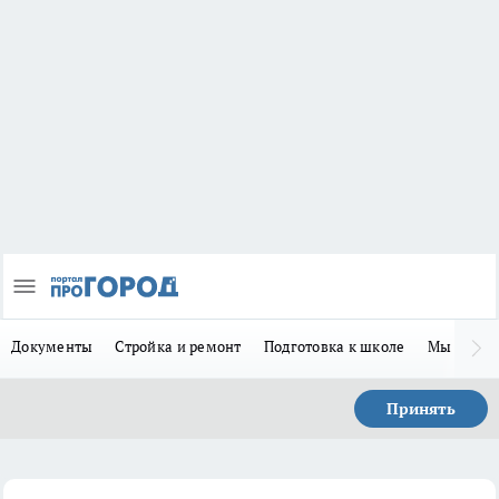
Документы
Стройка и ремонт
Подготовка к школе
Мы в MA
Принять